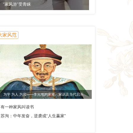
“家风游”受青睐
大家风范
为学 为人 为官——李光地的家规、家训及当代启示
有一种家风叫读书
苏洵：中年发奋，逆袭成“人生赢家”