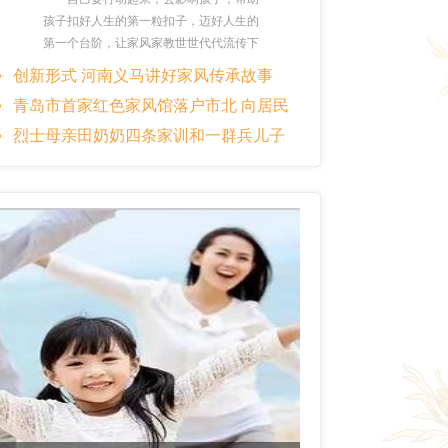
孩子扣好人生的第一粒扣子，迈好人生的
第一个台阶，让家风家教世世代代流传下
去。
[详情]
创新形式 河南义马讲好家风传承故事
青岛市首家红色家风馆落户市北 向居民
免费开放
烈士母亲田奶奶四条家训和一群兵儿子
的故事