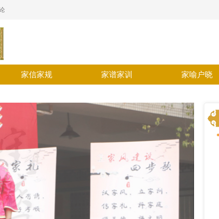
论
search
weibo
phone
weixin
more
家信家规
家谱家训
家喻户晓