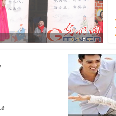
1
2
3
3
？
脱贫