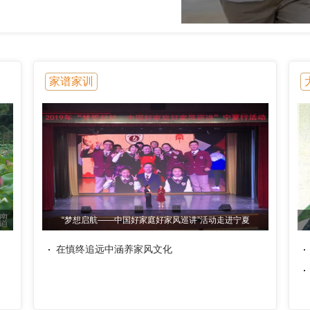
家谱家训
“梦想启航——中国好家庭好家风巡讲”活动走进宁夏
在慎终追远中涵养家风文化