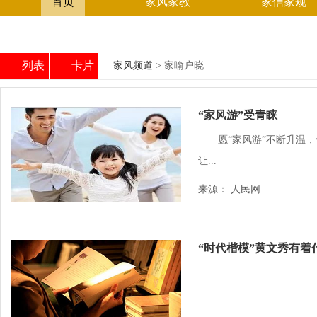
首页
家风家教
家信家规
列表
卡片
家风频道
> 家喻户晓
“家风游”受青睐
愿“家风游”不断升温，
让...
来源： 人民网
“时代楷模”黄文秀有着